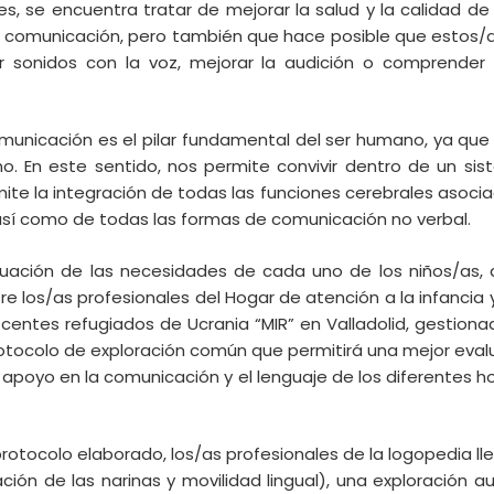
nes, se encuentra tratar de mejorar la salud y la calidad d
la comunicación, pero también que hace posible que estos/a
 sonidos con la voz, mejorar la audición o comprender e
unicación es el pilar fundamental del ser humano, ya que es
. En este sentido, nos permite convivir dentro de un sis
ite la integración de todas las funciones cerebrales asoci
o, así como de todas las formas de comunicación no verbal.
aluación de las necesidades de cada uno de los niños/as,
e los/as profesionales del Hogar de atención a la infancia 
escentes refugiados de Ucrania “MIR” en Valladolid, gestio
otocolo de exploración común que permitirá una mejor evalu
poyo en la comunicación y el lenguaje de los diferentes h
rotocolo elaborado, los/as profesionales de la logopedia ll
ación de las narinas y movilidad lingual), una exploración a