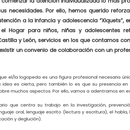
 comenzar la atención individualizada lo más pro
us necesidades. Por ello, hemos querido reforzar
ención a la infancia y adolescencia “Xiquets”, en
y el Hogar para niños, niñas y adolescentes re
Castilla y León, servicios en los que contamos con
existir un convenio de colaboración con un profes
e el/la logopeda es una figura profesional necesaria ún
 idea es cierta, pero también lo es que su presencia en l
sobre muchos aspectos. Por ello, vamos a adentrarnos en es
ario que centra su trabajo en la investigación, prevenci
guaje oral, lenguaje escrito (lectura y escritura), el habla, 
cación y deglución).