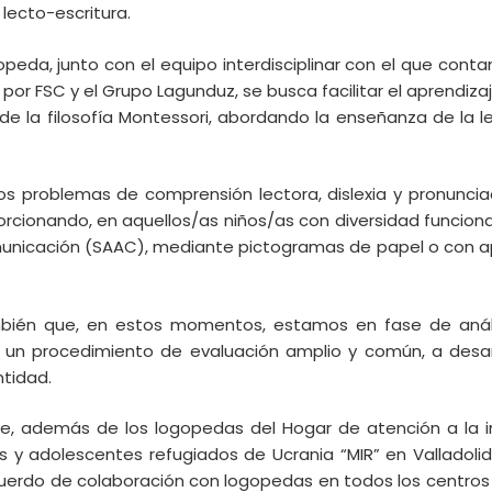
lecto-escritura.
gopeda, junto con el equipo interdisciplinar con el que cont
por FSC y el Grupo Lagunduz, se busca facilitar el aprendiz
e la filosofía Montessori, abordando la enseñanza de la 
os problemas de comprensión lectora, dislexia y pronunci
rcionando, en aquellos/as niños/as con diversidad funciona
unicación (SAAC), mediante pictogramas de papel o con a
bién que, en estos momentos, estamos en fase de anális
 un procedimiento de evaluación amplio y común, a desar
ntidad.
que, además de los logopedas del Hogar de atención a la i
ñas y adolescentes refugiados de Ucrania “MIR” en Valladoli
uerdo de colaboración con logopedas en todos los centros