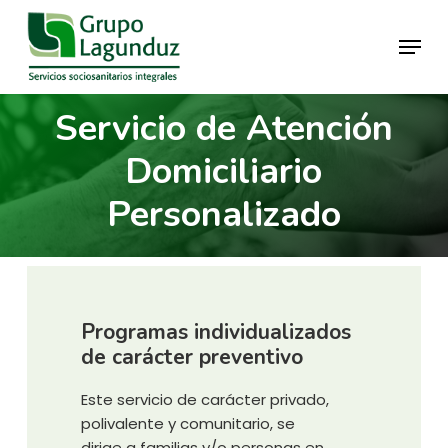
Skip
Menu
to
main
Close
content
Menu
Servicio de Atención
Domiciliario
Personalizado
Programas
individualizados
de
carácter
preventivo
Este servicio de carácter privado,
polivalente y comunitario, se
dirige a familias y/o personas en