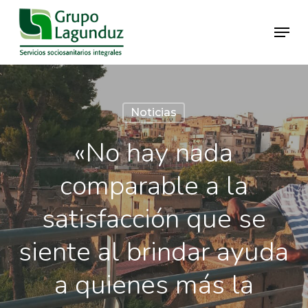
Skip
Menu
to
main
Close
content
Menu
Noticias
«No hay nada
comparable a la
satisfacción que se
siente al brindar ayuda
a quienes más la