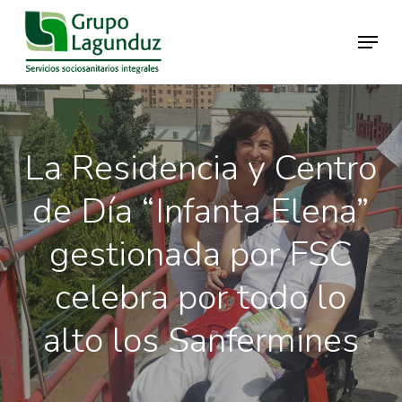
Skip
Menu
to
main
Close
content
Menu
La Residencia y Centro
de Día “Infanta Elena”
gestionada por FSC
celebra por todo lo
alto los Sanfermines