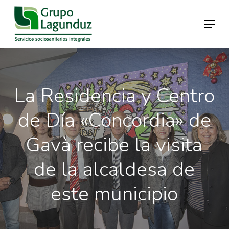
Skip
Menu
to
main
Close
content
Menu
La Residencia y Centro
de Día «Concordia» de
Gavà recibe la visita
de la alcaldesa de
este municipio