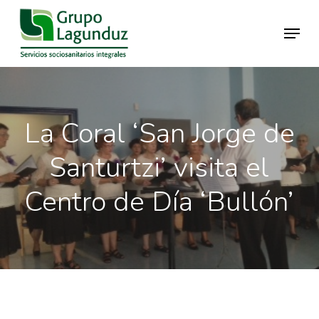
Skip
Menu
to
main
Close
content
Menu
La Coral ‘San Jorge de
Santurtzi’ visita el
Centro de Día ‘Bullón’