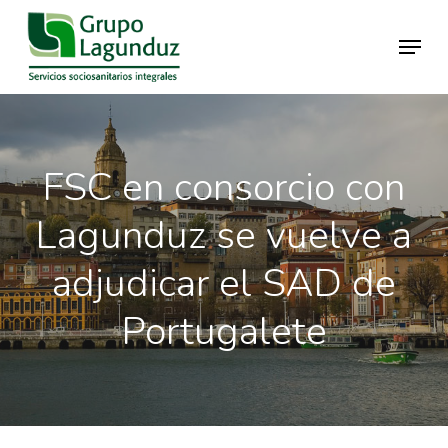
Skip
Menu
to
main
Close
content
Menu
FSC en consorcio con
Lagunduz se vuelve a
adjudicar el SAD de
Portugalete